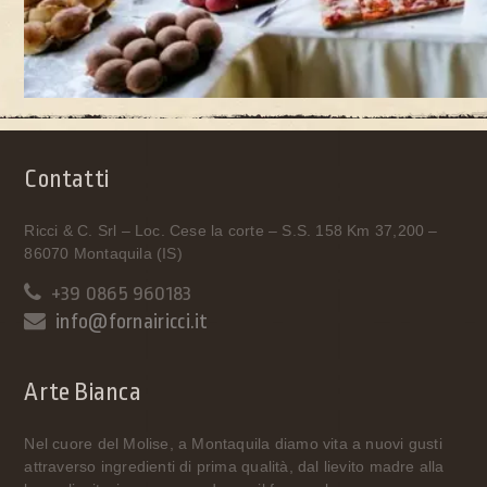
Contatti
Ricci & C. Srl – Loc. Cese la corte – S.S. 158 Km 37,200 –
86070 Montaquila (IS)
+39 0865 960183
info@fornairicci.it
Arte Bianca
Nel cuore del Molise, a Montaquila diamo vita a nuovi gusti
attraverso ingredienti di prima qualità, dal lievito madre alla