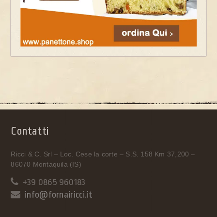
Contatti
Ricci & C. Srl – Loc. Cese la corte – S.S. 158 Km 37,200 –
86070 Montaquila (IS)
+39 0865 960183
info@fornairicci.it