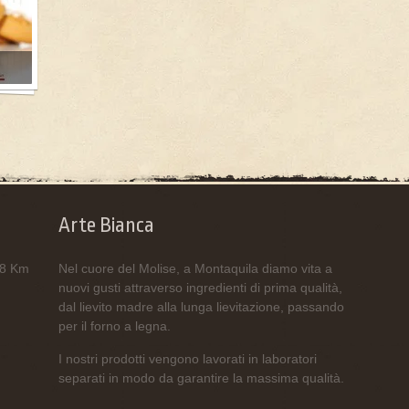
Arte Bianca
158 Km
Nel cuore del Molise, a Montaquila diamo vita a
nuovi gusti attraverso ingredienti di prima qualità,
dal lievito madre alla lunga lievitazione, passando
per il forno a legna.
I nostri prodotti vengono lavorati in laboratori
separati in modo da garantire la massima qualità.