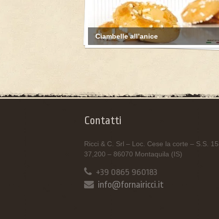
Ciambelle all’anice
Contatti
Ricci & C. Srl – Loc. Cese la corte – S.S. 
37,200 – 86070 Montaquila (IS)
+39 0865 960183
info@fornairicci.it